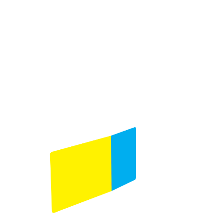
Commentaires
(Obligatoire)
N'hésitez pas à nous faire part de vos
préoccupations. Vous avez une question à nous
poser ? N'hésitez pas à la poser.
0 sur 600 caractères maximum